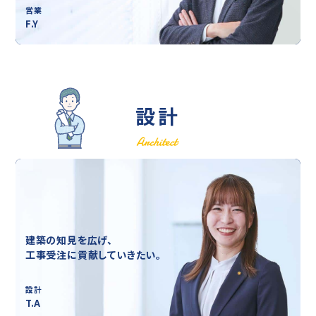
営業
F.Y
設計
建築の知見を広げ、
工事受注に貢献していきたい。
設計
T.A