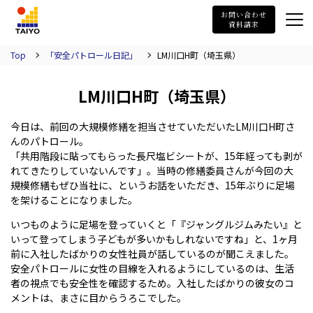
TAIYO
お問い合わせ
資料請求
Top
「安全パトロール日記」
LM川口H町（埼玉県）
LM川口H町（埼玉県）
今日は、前回の大規模修繕を担当させていただいたLM川口H町さ
んのパトロール。
「共用階段に貼ってもらった長尺塩ビシートが、15年経っても剥が
れてきたりしていないんです」。当時の修繕委員さんが今回の大
規模修繕もぜひ当社に、というお話をいただき、15年ぶりに足場
を架けることになりました。
いつものように足場を登っていくと「『ジャングルジムみたい』と
いって登ってしまう子どもが多いかもしれないですね」と、1ヶ月
前に入社したばかりの女性社員が話しているのが聞こえました。
安全パトロールに女性の目線を入れるようにしているのは、生活
者の視点でも安全性を確認するため。入社したばかりの彼女のコ
メントは、まさに目からうろこでした。