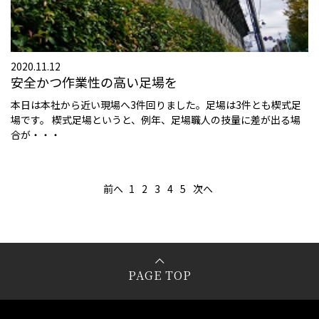
2020.11.12
安全かつ作業性の高い足場を
本日は本社から近い現場へ3件回りました。足場は3件とも楔式足
場です。 楔式足場というと、例年、足場職人の技量に差が出る場
合が・・・
前へ
1
2
3
4
5
次へ
PAGE TOP