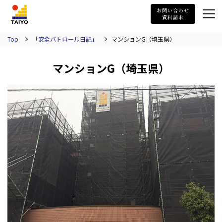
TAIYO
お問い合わせ
資料請求
Top
「安全パトロール日記」
マンションG（埼玉県）
マンションG（埼玉県）