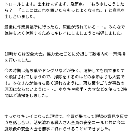
トロールします。出来はまずまず、及第点。「もう少しこうした
ら？」「ここにはこれを置いたらもっとよくなるね。」と意見を
出し合いました。
最後に作業員詰所に行ったら、灰皿が汚れている・・。みんなで
気持ちよく休憩するためにキレイにしましょうと指導しました。
10時からは安全大会。協力会社ごとに分担して敷地内の一斉清掃
を行いました。
今の時期は落ち葉やドングリなどが多く、清掃しても風でまたす
ぐ飛ばされてしまうので、掃除をするのはどの季節よりも大変で
す。みなさんが気持ち良く通れるように、落ち葉やゴミが事故の
原因にならないように・・。ホウキや熊手・カマなどを使って2時
間ほど清掃をしました。
すっかりキレイになった現場で、全員が集まって現場の意見や反省
点を話し合い、活気溢れる職人さん全員の安全コールと共に今年
度最後の安全大会を無事に終わらせることができました。