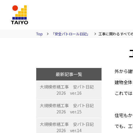
TAIYO
Top
「安全パトロール日記」
工事に関わるすべて
外から建
最新記事一覧
建物全体
大規模修繕工事 安パト日記
2026 ver.16
これでは
大規模修繕工事 安パト日記
2026 ver.15
住宅もか
大規模修繕工事 安パト日記
でも、工
2026 ver.14