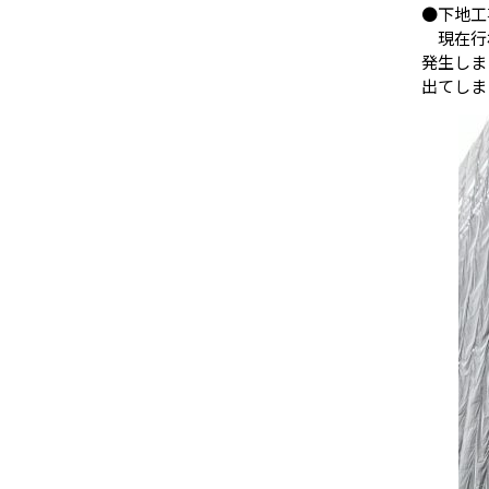
●下地工
現在行わ
発生しま
出てしま