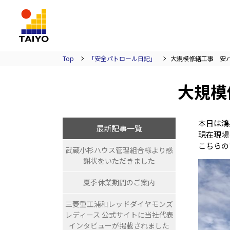
TAIYO
Top
「安全パトロール日記」
大規模修繕工事 安パト日
大規模
本日は鴻
最新記事一覧
現在現場
こちらの
武蔵小杉ハウス管理組合様より感
謝状をいただきました
夏季休業期間のご案内
三菱重工浦和レッドダイヤモンズ
レディース 公式サイトに当社代表
インタビューが掲載されました