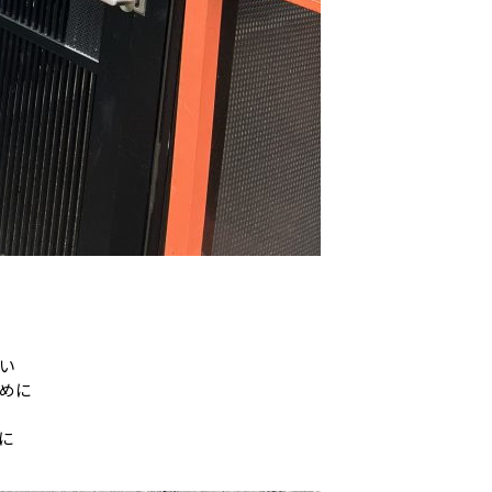
い
めに
に