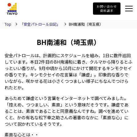
TAIYO
お問い合わせ
資料請求
Top
「安全パトロール日記」
BH南浦和（埼玉県）
BH南浦和（埼玉県）
安全パトロールは、計画的にスケジュールを組み、1日に数件巡回
しています。本日2件目のBH南浦和に着き、クルマから降りるとふ
っといい香りが。9月中頃から10月にかけて開花するキンモクセイ
の香りです。キンモクセイの花言葉は「謙虚」。印象的な香りで
いながら、咲かせる花は小さくつつましい様子にちなんでつけら
れたとか。
あらためて謙虚という言葉をインターネットで調べてみました。
「控えめ、つつましい、素直」という意味だそうです。謙虚であ
ることは、素直であることと同意義なんですね。調べを進めてい
くと、かの有名な松下幸之助さんの著書のなかに「素直な心」に
ついて説かれているそうです。
素直な心とは・・