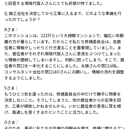
と回答する現場代理人さんにとても好感が持てました。
Q. 施工会社を決定してから工事に入るまで、どのような準備を行
ったのでしょうか？
Kさま：
このマンションは、222戸という大規模マンションで、幅広い年齢
層の方が暮らしています。だからこそ私たち修繕委員会は、各居
住者に情報がしっかりと行き渡ることを重要視していました。ま
た、居住者がそれぞれ現場代理人さんに意見をぶつけてしまった
ら情報が錯綜してしまいますし、判断に困ってしまう。そこで、居
住者の窓口を一本化することにしました。太陽さんの窓口は私、
コンサルタント会社の窓口はOさんにお願いし、情報の流れを調整
するようにしました。
Sさま：
もうひとつ気を遣ったのは、修繕委員会の中だけで勝手に物事を
決定しないこと。そうしてしまうと、他の居住者からの反発を招
き、工事が頓挫しかねませんから。いかに居住者の意見に耳を傾
け、風通しを良くするかということに注力しました。
Oさま：
そのため、事前に私たちが主催の説明会を開き、修繕に関するアン