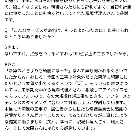
い通り、子供たちはその白線を使ってドッジボールを楽しんでい
て、嬉しくなりました。親御さんたちにも評判がよく、当初の計画
には無かったことにも快く対応してくれた現場代理人さんに感謝
です。
Q. 「こんなサービスがあれば、もっとよかったのに」と感じられ
たところはありましたか？
Sさま：
ないですね。点数をつけるとすれば100点以上の工事でしたから。
Kさま：
「新築のときよりも綺麗になった」なんて声も聞かれるぐらいで
したからね。むしろ、今回の工事の対象外だった箇所も綺麗にし
たいという要望が出てくるぐらいで（笑）。そういった意見につ
いては、工事期間中から現場代理人さんに相談してアドバイスを
もらっていますので、次の大規模修繕工事のときや、アフターメン
テナンスのタイミングに合わせて対応しようと検討しています。
本当に大満足の工事で、居住者からも私たち修繕委員会に感謝の
言葉がたくさん届きましたので、まるで自分たちが工事したよう
な錯覚に陥りました（笑）。本当に、現場代理人さん、職人さ
ん、そして太陽さんには心から感謝しています。