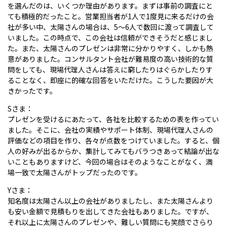
を選んだのは、いくつか理由があります。まずは事前の調査にと
ても積極的だったこと。営業担当者が1人で1度見に来るだけの会
社が多い中、太陽さんの場合は、5～6人で数回に渡って調査して
いました。この時点で、この会社は信頼ができそうだと感じまし
た。また、太陽さんのプレゼンは非常に分かりやすく、しかも熱
意がありました。コンサルタント会社が難易度の高い技術的な質
問をしても、現場代理人さんは答えに窮したりはぐらかしたりす
ることなく、即座に的確な回答をいただけた。こうした要因が大
きかったです。
Sさま：
プレゼンを受けるにあたって、各社を比較するための表を作ってい
ました。そこに、会社の実績やサポート体制、現場代理人さんの
評価などの項目を作り、各々が点数をつけていました。すると、個
人の好みが出るからか、集計してみてもバラつきあって結論が出な
いこともありますけど、今回の場合はそのようなことがなく、満
場一致で太陽さんがトップだったのです。
Yさま：
知名度は太陽さん以上の会社がありましたし、また太陽さんより
も安い金額で見積もりを出してきた会社もありました。ですが、
それ以上に太陽さんのプレゼンや、難しい質問にも笑顔でさらり