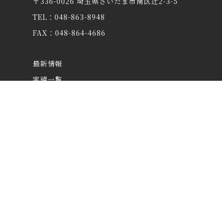
〒336-0026 埼玉県さいたま市南区辻2-3-5
TEL：048-863-8948
FAX：048-864-4686
最新情報
実績一覧
太陽採用情報
職人採用情報
協力会社の皆様
マンション管理組合の皆様
よくあるご質問
プライバシーポリシー
カスタマーハラスメントについて