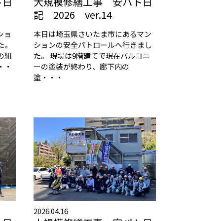
ト日
大規模修繕工事 安パト日
記 2026 ver.14
ショ
本日は埼玉県さいたま市にあるマン
た。
ションの安全パトロールへ行きまし
の組
た。 現場は9階建てで現在バルコニ
・・
ーの塗装が終わり、廊下内の
塗・・・
2026.04.16