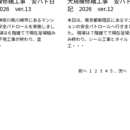
模修繕工事 安パト日
大規模修繕工事 安パ
26 ver.13
記 2026 ver.12
神奈川県川崎市にあるマンシ
本日は、東京都新宿区にあるマ
安全パトロールを実施しまし
ョンの安全パトロールへ行きま
現場は６階建てで現在足場組み
た。 現場は７階建てで現在足場
下地工事が終わり、塗
み終わり、シール工事とタイル
・
工・・・
前へ
1
2
3
4
5
...
次へ