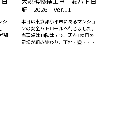
ト日
大規模修繕工事 安パト日
記 2026 ver.11
ンシ
本日は東京都小平市にあるマンショ
し
ンの安全パトロールへ行きました。
が組
当現場は14階建てで、現在1棟目の
足場が組み終わり、下地・塗・・・