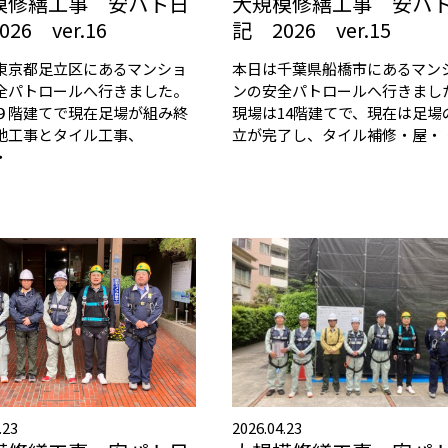
模修繕工事 安パト日
大規模修繕工事 安パ
26 ver.16
記 2026 ver.15
東京都足立区にあるマンショ
本日は千葉県船橋市にあるマン
全パトロールへ行きました。
ンの安全パトロールへ行きまし
９階建てで現在足場が組み終
現場は14階建てで、現在は足場
地工事とタイル工事、
立が完了し、タイル補修・屋・
・
.23
2026.04.23