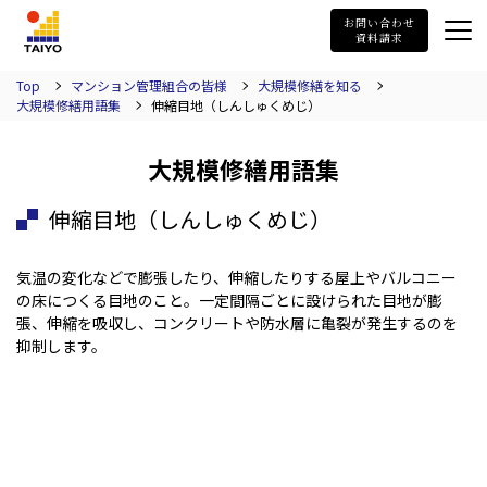
TAIYO
お問い合わせ
資料請求
Top
マンション管理組合の皆様
大規模修繕を知る
大規模修繕用語集
伸縮目地（しんしゅくめじ）
大規模修繕用語集
伸縮目地（しんしゅくめじ）
気温の変化などで膨張したり、伸縮したりする屋上やバルコニー
の床につくる目地のこと。一定間隔ごとに設けられた目地が膨
張、伸縮を吸収し、コンクリートや防水層に亀裂が発生するのを
抑制します。