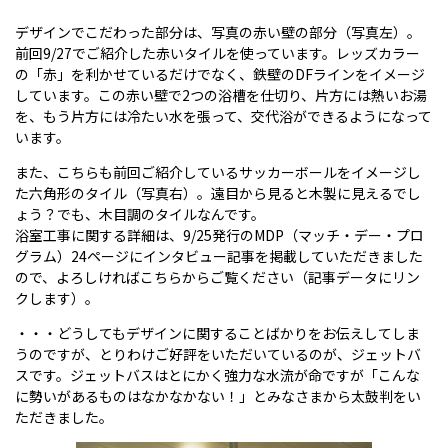
デザインでこだわった部分は、写真の赤い壁の部分（写真左）。
前回9/27でご紹介した
赤いタイルを使っています。レッズカラー
の「赤」を利かせているだけでなく、鉄壁のDFラインをイメージ
しています。この赤い壁で2つの浴槽を仕切り、片方には熱いお湯
を、もう片方には冷たい水を張って、交代浴ができるようになって
います。
また、こちらも前回ご紹介しているサッカーボールをイメージし
た六角形のタイル（写真右）。遠目から見ると木製に見えるでし
ょう？でも、木目調のタイルなんです。
浴室工事に関する詳細は、9/25発行のMDP（マッチ・デー・プロ
グラム）24ページにインタビュー記事を掲載していただきました
ので、よろしければ
こちらからご覧ください（記事データにリン
クします）。
・・・どうしてもデザインに関することばかりをお伝えしてしま
うのですが、とりわけご好評をいただいているのが、ジェットバ
スです。ジェットバスはとにかく強力な水流が命ですが「こんな
に勢いがあるものはなかなかない！」とみなさまから太鼓判をい
ただきました。