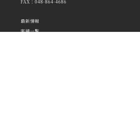
FAX：048-864-4686
最新情報
実績一覧
太陽採用情報
職人採用情報
協力会社の皆様
マンション管理組合の皆様
よくあるご質問
プライバシーポリシー
カスタマーハラスメントについて
お問い合わせ・資料請求