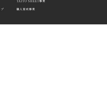
TAIYO SHEET事業
ップ
職人育成事業